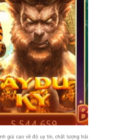
 giá cao về độ uy tín, chất lượng trải