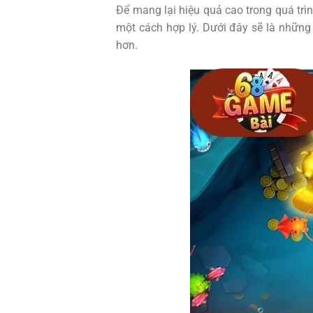
Để mang lại hiệu quả cao trong quá tr
một cách hợp lý. Dưới đây sẽ là những
hơn.