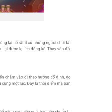
ng lại có rất ít xu nhưng người chơi
tải
 lại được lợi ích đáng kể. Thay vào đó,
yển chậm vào đi theo hướng cố định, do
êu cùng một lúc. Đây là thời điểm mà bạn
 Để nâng cao hiệu quả, bạn nên chuẩn bị