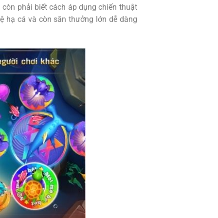
còn phải biết cách áp dụng chiến thuật
lệ hạ cá và còn săn thưởng lớn dễ dàng