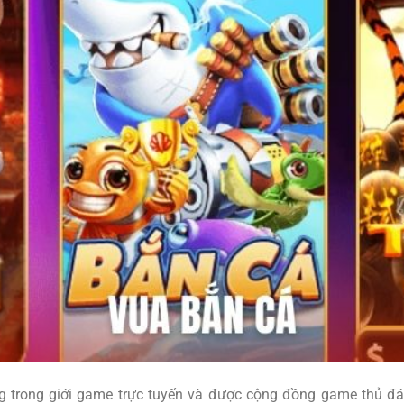
 trong giới game trực tuyến và được cộng đồng game thủ đánh