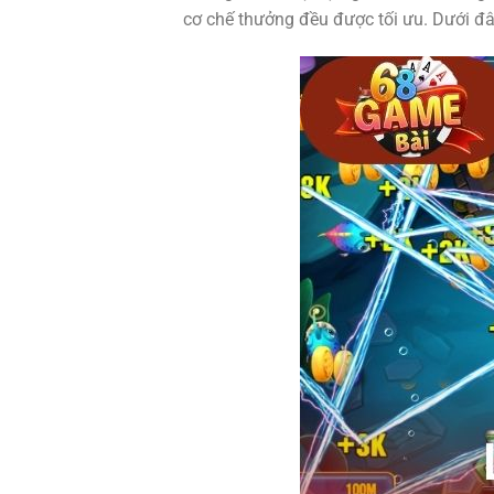
cơ chế thưởng đều được tối ưu. Dưới đâ