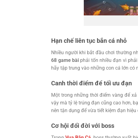
Hạn chế liên tục bắn cá nhỏ
Nhiều người khi bắt đầu chơi thường nh
68 game bài
phải tốn nhiều đạn vì phải
hãy tập trung vào những con cá lớn có 
Canh thời điểm để tối ưu đạn
Một trong những thời điểm vàng để xả 
vậy mà tỷ lệ trúng đạn cũng cao hơn, bạ
nên tận dụng để vừa tiết kiệm đạn hiệu q
Cơ hội đổi đời với boss
Trong
Vua Bắn Cá
, boss thường xuất h