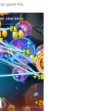
 các game thủ: