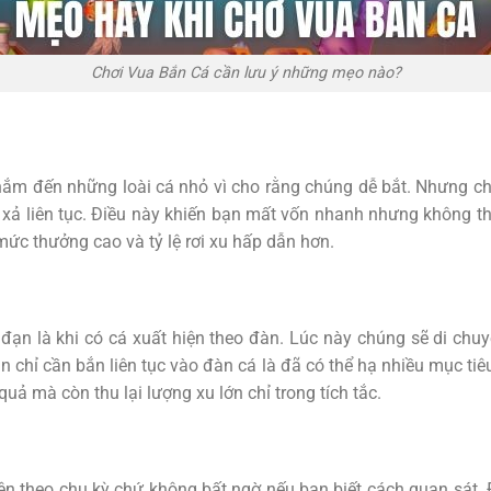
Chơi Vua Bắn Cá cần lưu ý những mẹo nào?
ắm đến những loài cá nhỏ vì cho rằng chúng dễ bắt. Nhưng chú
 xả liên tục. Điều này khiến bạn mất vốn nhanh nhưng không thu
mức thưởng cao và tỷ lệ rơi xu hấp dẫn hơn.
đạn là khi có cá xuất hiện theo đàn. Lúc này chúng sẽ di chu
n chỉ cần bắn liên tục vào đàn cá là đã có thể hạ nhiều mục ti
uả mà còn thu lại lượng xu lớn chỉ trong tích tắc.
iện theo chu kỳ chứ không bất ngờ nếu bạn biết cách quan sát.