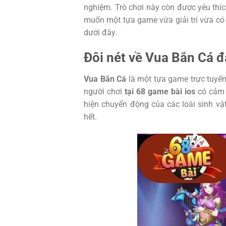
nghiệm. Trò chơi này còn được yêu thí
muốn một tựa game vừa giải trí vừa có 
dưới đây.
Đôi nét về Vua Bắn Cá 
Vua Bắn Cá
là một tựa game trực tuyến
người chơi
tại 68 game bài ios
có cảm 
hiện chuyển động của các loài sinh vậ
hết.