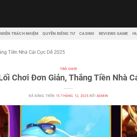
MIỄN TRÁCH NHIỆM
QUYỀN RIÊNG TƯ
CASINO
REVIEWS GAME
H
ắng Tiền Nhà Cái Cực Dễ 2025
TRÒ CHƠI
Lối Chơi Đơn Giản, Thắng Tiền Nhà C
ĐÃ ĐĂNG TRÊN
15 THÁNG 12, 2025
BỞI
ADMIN