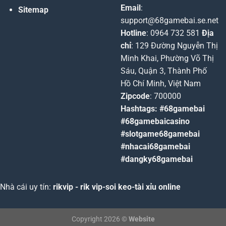
Email
:
Sitemap
support@68gamebai.se.net
Hotline
: 0964 732 581
Địa
chỉ
: 129 Đường Nguyễn Thị
Minh Khai, Phường Võ Thị
Sáu, Quận 3, Thành Phố
Hồ Chí Minh, Việt Nam
Zipcode
: 700000
Hashtags:
#68gamebai
#68gamebaicasino
#slotgame68gamebai
#nhacai68gamebai
#dangky68gamebai
Nhà cái uy tín:
rikvip
-
rik vip
-
soi keo
-
tài xỉu online
Copyright 2026 ©
Website