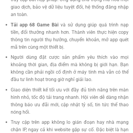
giao dịch, bảo vệ dữ liệu tuyệt đối, hệ thống đăng nhập
an toàn.
Tải app 68 Game Bài
và sử dụng giúp quá trình nạp
tiền, đổi thưởng nhanh hơn. Thành viên thực hiện copy
thông tin người thụ hưởng, chuyển khoản, mở app quét
mã trên cùng một thiết bị.
Người dùng đặt cược sản phẩm yêu thích vào mọi
khoảng thời gian, địa điểm mà không bị giới hạn. Bạn
không cần phải ngồi cố định ở máy tính mà vẫn có thể
đầu tư linh hoạt trong giờ nghỉ giải lao.
Giao diện thiết kế tối ưu với đầy đủ tính năng trên màn
hình nhỏ, tốc độ tải trang nhanh. Hội viên dễ dàng nhận
thông báo ưu đãi mới, cập nhật tỷ số, tin tức thể thao
nóng hổi.
Truy cập trên app không lo gián đoạn hay nhà mạng
chặn IP, ngay cả khi website gặp sự cố. Đặc biệt là hạn