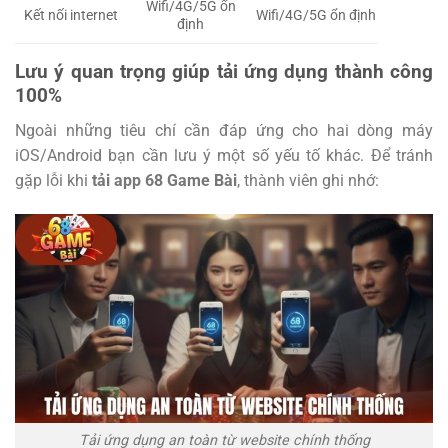
Wifi/4G/5G ổn
Kết nối internet
Wifi/4G/5G ổn định
định
Lưu ý quan trọng giúp tải ứng dụng thành công
100%
Ngoài những tiêu chí cần đáp ứng cho hai dòng máy
iOS/Android bạn cần lưu ý một số yếu tố khác. Để tránh
gặp lỗi khi
tải app 68 Game Bài
, thành viên ghi nhớ:
Tải ứng dụng an toàn từ website chính thống