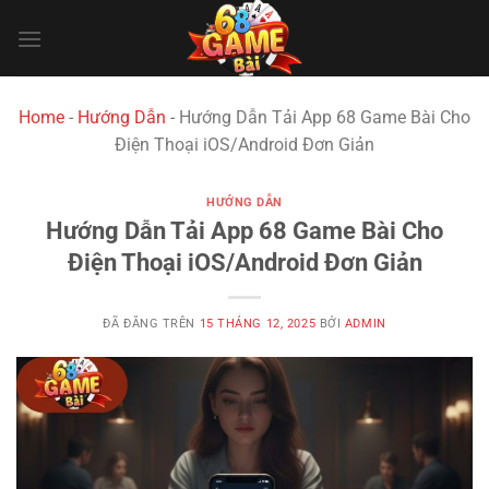
Chuyển
đến
nội
dung
Home
-
Hướng Dẫn
-
Hướng Dẫn Tải App 68 Game Bài Cho
Điện Thoại iOS/Android Đơn Giản
HƯỚNG DẪN
Hướng Dẫn Tải App 68 Game Bài Cho
Điện Thoại iOS/Android Đơn Giản
ĐÃ ĐĂNG TRÊN
15 THÁNG 12, 2025
BỞI
ADMIN