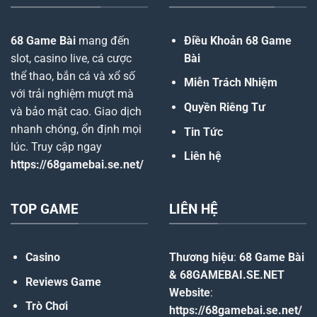
68 Game Bài
mang đến
Điều Khoản 68 Game
slot, casino live, cá cược
Bài
thể thao, bắn cá và xổ số
Miễn Trách Nhiệm
với trải nghiệm mượt mà
Quyền Riêng Tư
và bảo mật cao. Giao dịch
nhanh chóng, ổn định mọi
Tin Tức
lúc. Truy cập ngay
Liên hệ
https://68gamebai.se.net/
TOP GAME
LIÊN HỆ
Casino
Thương hiệu
:
68 Game Bài
& 68GAMEBAI.SE.NET
Reviews Game
Website
:
Trò Chơi
https://68gamebai.se.net/