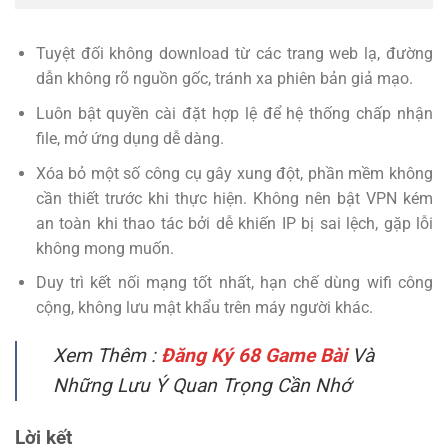
Tuyệt đối không download từ các trang web lạ, đường
dẫn không rõ nguồn gốc, tránh xa phiên bản giả mạo.
Luôn bật quyền cài đặt hợp lệ để hệ thống chấp nhận
file, mở ứng dụng dễ dàng.
Xóa bỏ một số công cụ gây xung đột, phần mềm không
cần thiết trước khi thực hiện. Không nên bật VPN kém
an toàn khi thao tác bởi dễ khiến IP bị sai lệch, gặp lỗi
không mong muốn.
Duy trì kết nối mạng tốt nhất, hạn chế dùng wifi công
cộng, không lưu mật khẩu trên máy người khác.
Xem Thêm :
Đăng Ký 68 Game Bài
Và
Những Lưu Ý Quan Trọng Cần Nhớ
Lời kết