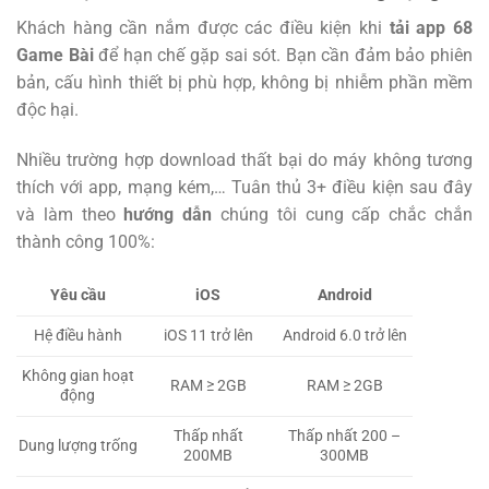
Khách hàng cần nắm được các điều kiện khi
tải app 68
Game Bài
để hạn chế gặp sai sót. Bạn cần đảm bảo phiên
bản, cấu hình thiết bị phù hợp, không bị nhiễm phần mềm
độc hại.
Nhiều trường hợp download thất bại do máy không tương
thích với app, mạng kém,… Tuân thủ 3+ điều kiện sau đây
và làm theo
hướng dẫn
chúng tôi cung cấp chắc chắn
thành công 100%:
Yêu cầu
iOS
Android
Hệ điều hành
iOS 11 trở lên
Android 6.0 trở lên
Không gian hoạt
RAM ≥ 2GB
RAM ≥ 2GB
động
Thấp nhất
Thấp nhất 200 –
Dung lượng trống
200MB
300MB